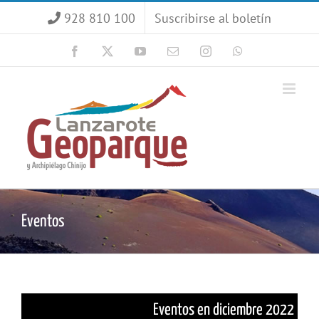
Saltar
928 810 100
Suscribirse al boletín
al
contenido
Facebook
X
YouTube
Correo
Instagram
WhatsApp
electrónico
Eventos
Eventos en diciembre 2022