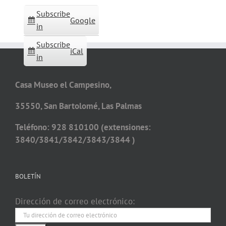
Subscribe
Google
in
Subscribe
iCal
in
Casa Museo el Campesino,
35550, San Bartolomé, Las Palmas
Teléfono: 928 810100 (extensiones:
3840/3841/3842/3843/3844 )
BOLETÍN
Dirección de correo electrónico: