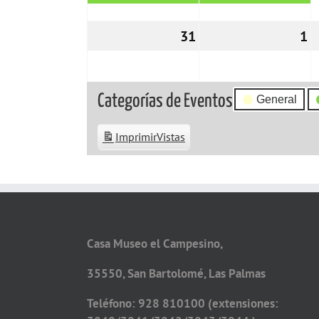
31
31/10/2022
1
0
Categorías de Eventos
General
Imprimir
Vistas
Casa Museo el Campesino,
35550, San Bartolomé, Las Palmas
Teléfono: 928 810100 (extensiones: