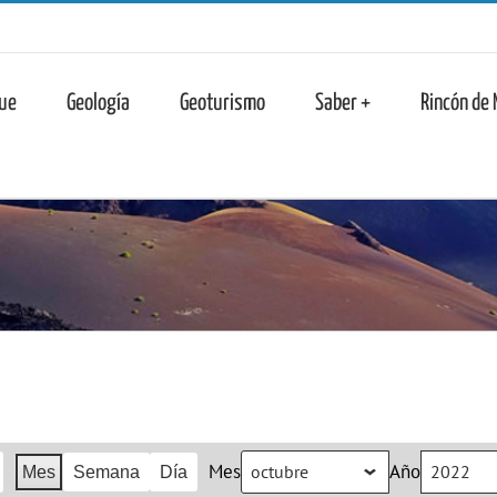
n
ue
Geología
Geoturismo
Saber +
Rincón de
Mes
Año
Mes
Semana
Día