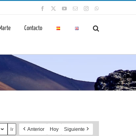
Facebook
X
YouTube
Correo
Instagram
WhatsApp
electrónico
 Marte
Contacto
Anterior
Hoy
Siguiente