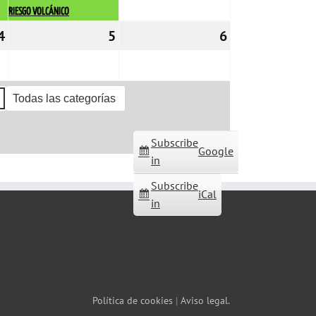
RIESGO VOLCÁNICO
4
04/11/2022
5
05/11/2022
6
06/11/2022
Todas las categorías
Subscribe
Google
in
Subscribe
iCal
in
Política de cookies
|
Aviso legal.