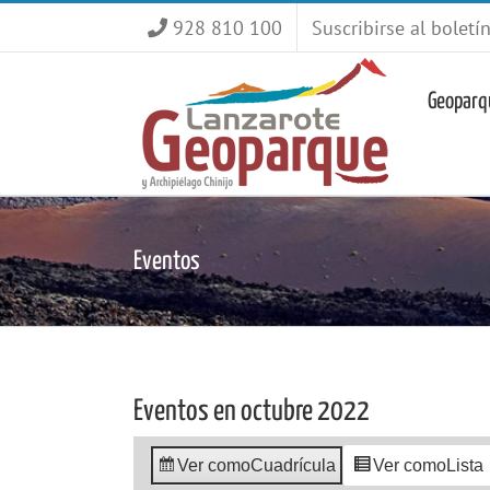
Saltar
928 810 100
Suscribirse al boletí
al
contenido
Geoparq
Eventos
Eventos en octubre 2022
Ver como
Cuadrícula
Ver como
Lista