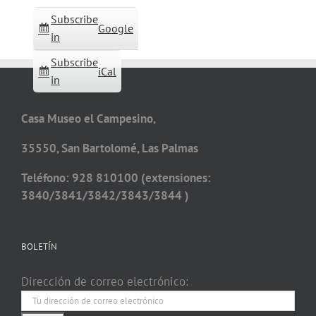
Subscribe
Google
in
Subscribe
iCal
in
Casa Museo el Campesino,
35550, San Bartolomé, Las Palmas
Teléfono: 928 810100 (extensiones:
3840/3841/3842/3843/3844 )
BOLETÍN
Dirección de correo electrónico: