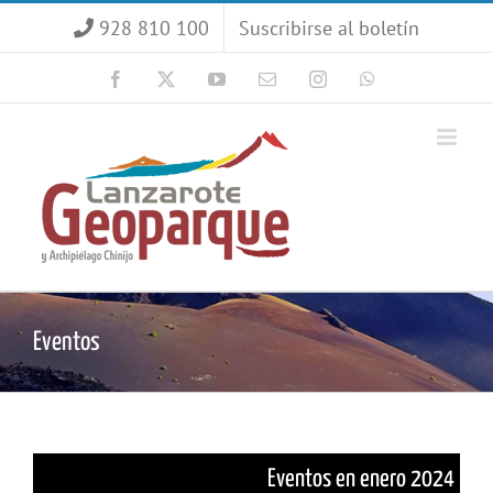
Saltar
928 810 100
Suscribirse al boletín
al
contenido
Facebook
X
YouTube
Correo
Instagram
WhatsApp
electrónico
Eventos
Eventos en enero 2024