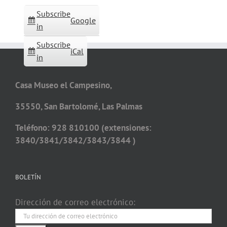
Subscribe
Google
in
Subscribe
iCal
in
Casa Museo el Campesino,
35550, San Bartolomé, Las Palmas
Teléfono: 928 810100 (extensiones:
3840/3841/3842/3843/3844 )
BOLETÍN
Dirección de correo electrónico: