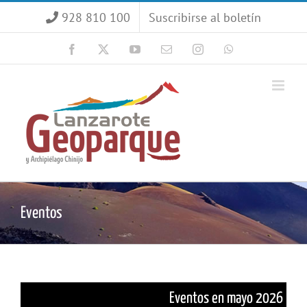
Saltar
928 810 100
Suscribirse al boletín
al
contenido
Facebook
X
YouTube
Correo
Instagram
WhatsApp
electrónico
Eventos
Eventos en mayo 2026