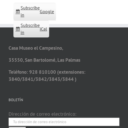
Subscribe
Google
in
Subscribe
iCal
in
Casa Museo el Campesino,
35550, San Bartolomé, Las Palmas
Teléfono: 928 810100 (extensiones:
3840/3841/3842/3843/3844 )
BOLETÍN
Dirección de correo electrónico: