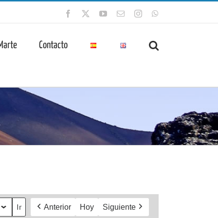
Facebook
X
YouTube
Correo
Instagram
WhatsApp
electrónico
 Marte
Contacto
Anterior
Hoy
Siguiente