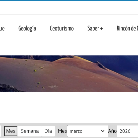
n
ue
Geología
Geoturismo
Saber +
Rincón de
Mes
Año
Mes
Semana
Día