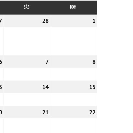
SÁB
SÁBADO
DOM
DOMINGO
7
27/02/2026
28
28/02/2026
1
01/03/2026
6
06/03/2026
7
07/03/2026
8
08/03/2026
3
13/03/2026
14
14/03/2026
15
15/03/2026
0
20/03/2026
21
21/03/2026
22
22/03/2026