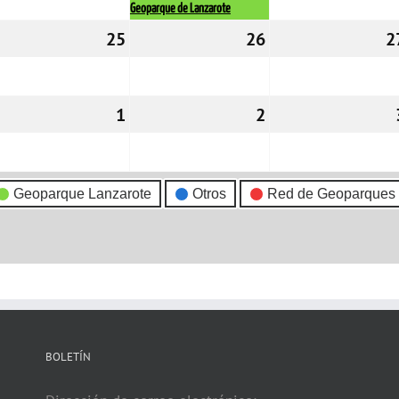
Geoparque de Lanzarote
4/03/2026
25
25/03/2026
26
26/03/2026
2
1/03/2026
1
01/04/2026
2
02/04/2026
Geoparque Lanzarote
Otros
Red de Geoparques
BOLETÍN