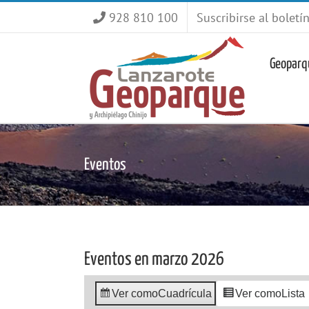
Saltar
928 810 100
Suscribirse al boletí
al
contenido
Geoparq
Eventos
Eventos en marzo 2026
Ver como
Cuadrícula
Ver como
Lista