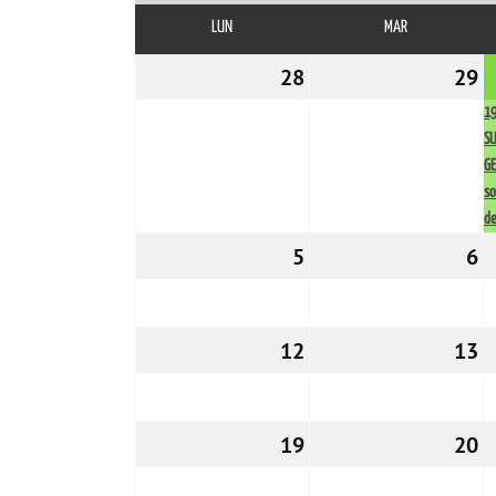
LUN
LUNES
MAR
MARTES
28
28/11/2022
29
2
1
S
G
so
de
5
05/12/2022
6
0
12
12/12/2022
13
1
19
19/12/2022
20
2