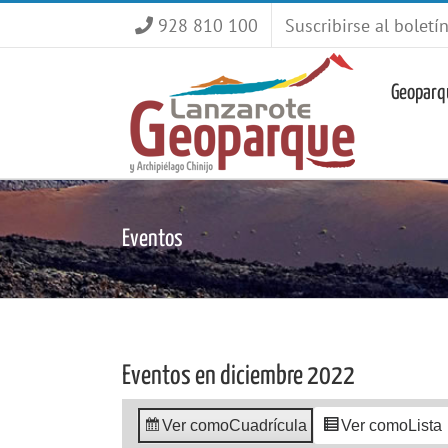
Saltar
928 810 100
Suscribirse al boletí
al
contenido
Geoparq
Eventos
Eventos en diciembre 2022
Ver como
Cuadrícula
Ver como
Lista