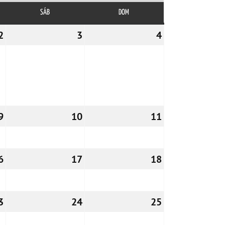
SÁB
SÁBADO
DOM
DOMINGO
2
02/12/2022
3
03/12/2022
4
04/12/2022
9
09/12/2022
10
10/12/2022
11
11/12/2022
6
16/12/2022
17
17/12/2022
18
18/12/2022
3
23/12/2022
24
24/12/2022
25
25/12/2022