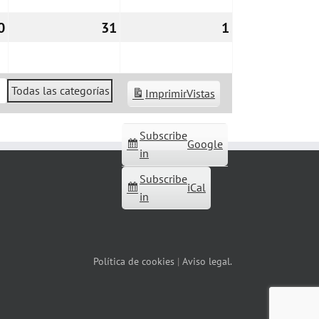
0
30/12/2022
31
31/12/2022
1
01/01/2023
Todas las categorías
Imprimir
Vistas
Subscribe
Google
in
Subscribe
iCal
in
Política de cookies
|
Aviso legal.