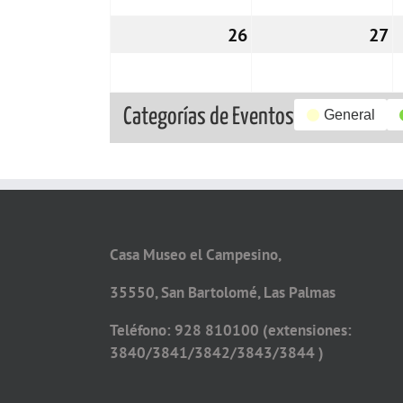
26
26/12/2022
27
2
Categorías de Eventos
General
Casa Museo el Campesino,
35550, San Bartolomé, Las Palmas
Teléfono: 928 810100 (extensiones:
3840/3841/3842/3843/3844 )