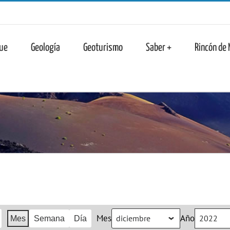
n
ue
Geología
Geoturismo
Saber +
Rincón de
Mes
Año
Mes
Semana
Día