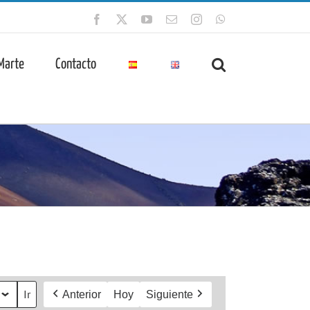
Facebook
X
YouTube
Correo
Instagram
WhatsApp
electrónico
 Marte
Contacto
Anterior
Hoy
Siguiente