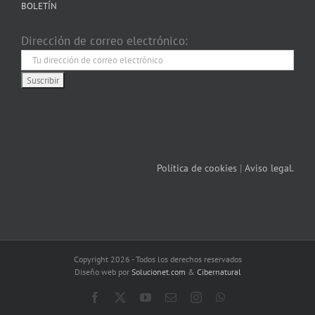
BOLETÍN
Dirección de correo electrónico:
Política de cookies
|
Aviso legal.
Copyright 2026 - Todos los derechos reservados
Diseño web por
Solucionet.com
&
Cibernatural
Facebook
X
YouTube
Correo
Instagram
WhatsApp
electrónico