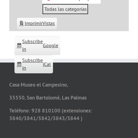
Todas las categorías
Imprimir
Vistas
Subscribe
Google
in
Subscribe
iCal
in
Casa Museo el Campesino,
35550, San Bartolomé, Las Palmas
Teléfono: 928 810100 (extensiones:
3840/3841/3842/3843/3844 )