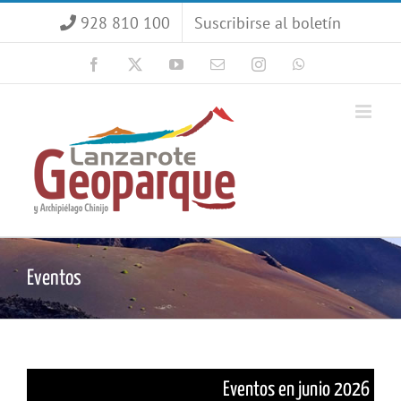
Saltar
928 810 100
Suscribirse al boletín
al
contenido
Facebook
X
YouTube
Correo
Instagram
WhatsApp
electrónico
Eventos
Eventos en junio 2026