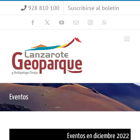
Saltar
928 810 100
Suscribirse al boletín
al
contenido
Facebook
X
YouTube
Correo
Instagram
WhatsApp
electrónico
Eventos
Eventos en diciembre 2022