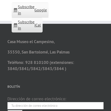
Subscribe
Google
in
Subscribe
iCal
in
Casa Museo el Campesino,
35550, San Bartolomé, Las Palmas
Teléfono: 928 810100 (extensiones:
3840/3841/3842/3843/3844 )
BOLETÍN
Dirección de correo electrónico: