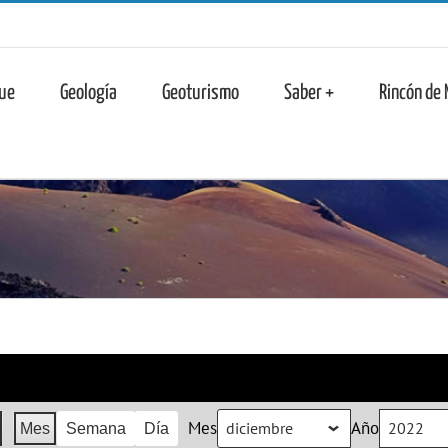
n
ue
Geología
Geoturismo
Saber +
Rincón de
Mes
Año
Mes
Semana
Día