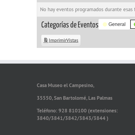
No hay eventos programados durante esas 
Categorías de Eventos
General
Imprimir
Vistas
Casa Museo el Campesino,
35550, San Bartolomé, Las Palmas
Teléfono: 928 810100 (extensiones:
3840/3841/3842/3843/3844 )