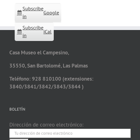
Subscribe
Google
in
Subscribe
iCal
in
Casa Museo el Campesino,
35550, San Bartolomé, Las Palmas
Teléfono: 928 810100 (extensiones:
3840/3841/3842/3843/3844 )
BOLETÍN
Dirección de correo electrónico: