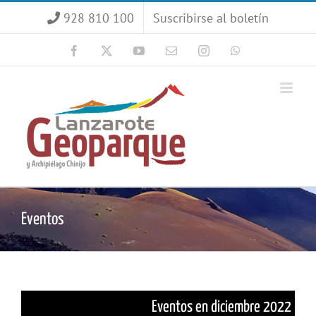
Saltar
928 810 100
Suscribirse al boletín
al
contenido
Facebook
X
YouTube
Correo
Instagram
WhatsApp
electrónico
Eventos
Eventos en diciembre 2022