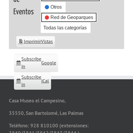
Otros
Eventos
Red de Geoparques
Todas las categorías
Imprimir
Vistas
Subscribe
Google
in
Subscribe
iCal
in
Casa Museo el Campesino,
35550, San Bartolomé, Las Palmas
Teléfono: 928 810100 (extensiones: