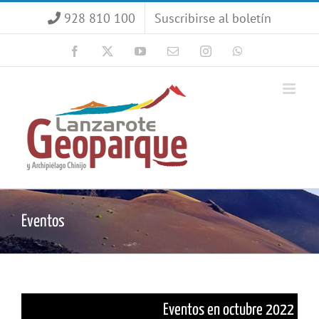
Saltar
928 810 100
Suscribirse al boletín
al
contenido
Facebook
X
YouTube
Correo
Instagram
WhatsApp
electrónico
Eventos
Eventos en octubre 2022