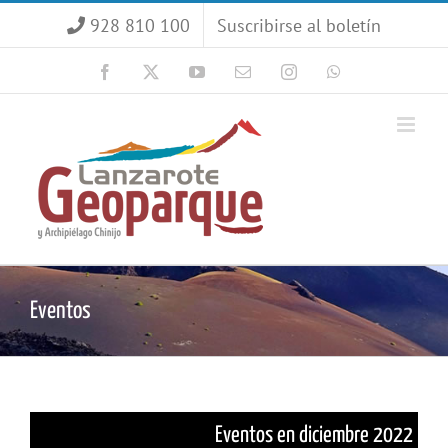
Saltar
928 810 100
Suscribirse al boletín
al
contenido
Facebook
X
YouTube
Correo
Instagram
WhatsApp
electrónico
Eventos
Eventos en diciembre 2022