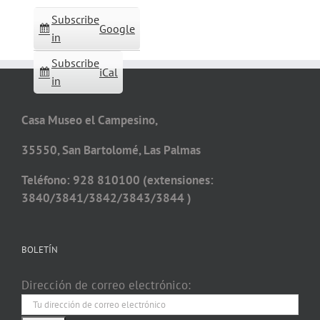
Subscribe
Google
in
Subscribe
iCal
in
Casa Museo el Campesino,
35550, San Bartolomé, Las Palmas
Teléfono: 928 810100 (extensiones:
3840/3841/3842/3843/3844 )
BOLETÍN
Dirección de correo electrónico: