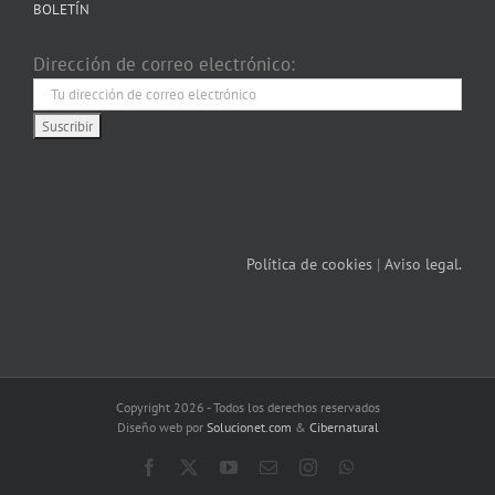
BOLETÍN
Dirección de correo electrónico:
Política de cookies
|
Aviso legal.
Copyright 2026 - Todos los derechos reservados
Diseño web por
Solucionet.com
&
Cibernatural
Facebook
X
YouTube
Correo
Instagram
WhatsApp
electrónico