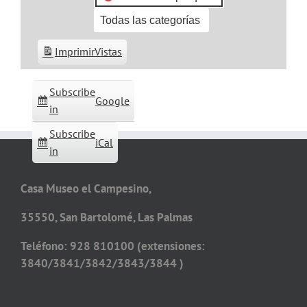
Todas las categorías
Imprimir
Vistas
Subscribe
Google
in
Subscribe
iCal
in
Casa Museo el Campesino,
35550, San Bartolomé, Las Palmas
Teléfono: 928 810100 (extensiones:
3840/3841/3842/3843/3844 )