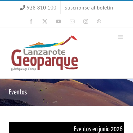
Saltar
928 810 100
Suscribirse al boletín
al
contenido
Facebook
X
YouTube
Correo
Instagram
WhatsApp
electrónico
Eventos
Eventos en junio 2026