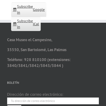
Subscribe
Google
in
Subscribe
iCal
in
Casa Museo el Campesino,
35550, San Bartolomé, Las Palmas
Teléfono: 928 810100 (extensiones:
3840/3841/3842/3843/3844 )
BOLETÍN
Dirección de correo electrónico: