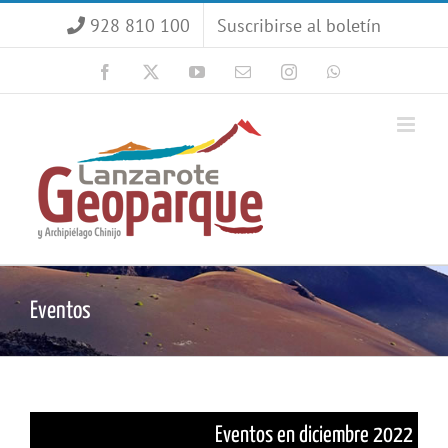
Saltar
928 810 100
Suscribirse al boletín
al
contenido
Facebook
X
YouTube
Correo
Instagram
WhatsApp
electrónico
Eventos
Eventos en diciembre 2022