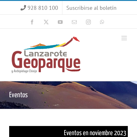
Saltar
928 810 100
Suscribirse al boletín
al
contenido
Facebook
X
YouTube
Correo
Instagram
WhatsApp
electrónico
Eventos
Eventos en noviembre 2023