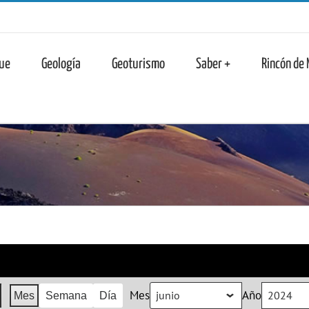
n
ue
Geología
Geoturismo
Saber +
Rincón de
Mes
Año
Mes
Semana
Día