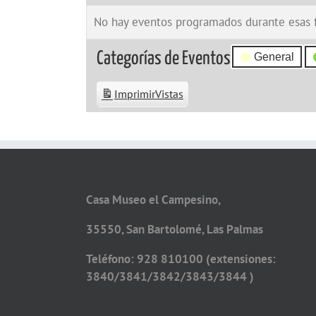
No hay eventos programados durante esas 
Categorías de Eventos
General
Imprimir
Vistas
Casa Museo el Campesino,
35550, San Bartolomé, Las Palmas
Teléfono: 928 810100 (extensiones:
3840/3841/3842/3843/3844 )