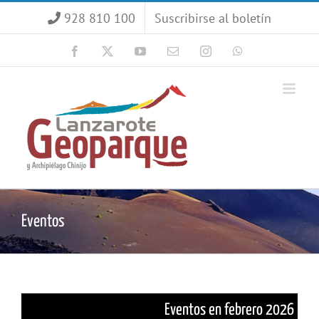
Saltar
928 810 100
Suscribirse al boletín
al
contenido
Facebook
X
YouTube
Correo
Instagram
WhatsApp
electrónico
Eventos
Eventos en febrero 2026