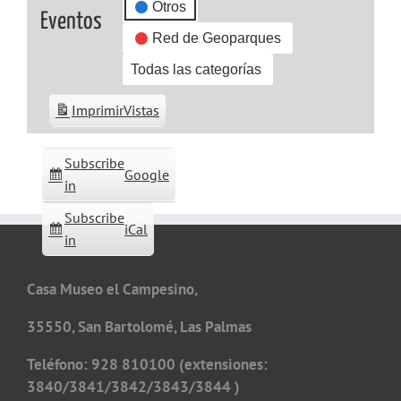
Otros
Eventos
Red de Geoparques
Todas las categorías
Imprimir
Vistas
Subscribe
Google
in
Subscribe
iCal
in
Casa Museo el Campesino,
35550, San Bartolomé, Las Palmas
Teléfono: 928 810100 (extensiones:
3840/3841/3842/3843/3844 )