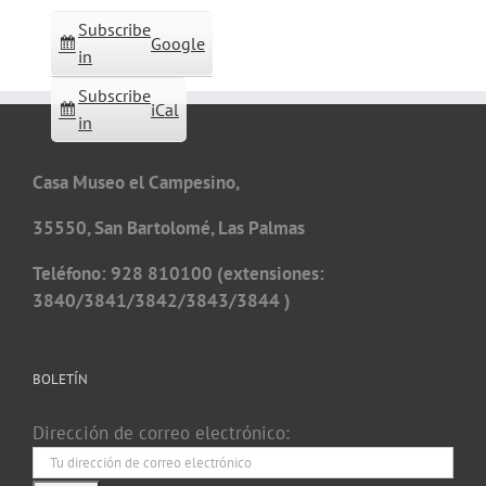
Subscribe
Google
in
Subscribe
iCal
in
Casa Museo el Campesino,
35550, San Bartolomé, Las Palmas
Teléfono: 928 810100 (extensiones:
3840/3841/3842/3843/3844 )
BOLETÍN
Dirección de correo electrónico: