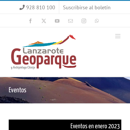
Saltar
928 810 100
Suscribirse al boletín
al
contenido
Facebook
X
YouTube
Correo
Instagram
WhatsApp
electrónico
Eventos
Eventos en enero 2023