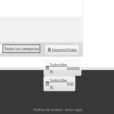
Todas las categorías
Imprimir
Vistas
Subscribe
Google
in
Subscribe
iCal
in
Política de cookies
|
Aviso legal.