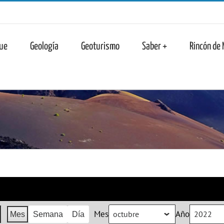
n
ue
Geología
Geoturismo
Saber +
Rincón de
Mes
Año
Mes
Semana
Día