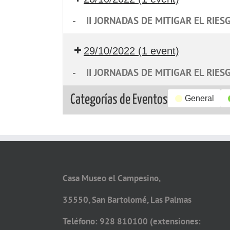
-
II JORNADAS DE MITIGAR EL RIES
29/10/2022
(1 event)
-
II JORNADAS DE MITIGAR EL RIES
Categorías de Eventos
General
Casa Museo el Campesino,
35550, San Bartolomé, Las Palmas
Teléfono: 928 810100 (extensiones: