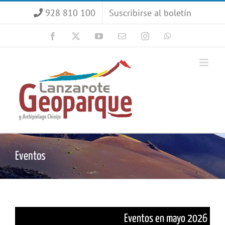
Saltar
928 810 100
Suscribirse al boletín
al
contenido
Facebook
X
YouTube
Correo
Instagram
WhatsApp
electrónico
Eventos
Eventos en mayo 2026