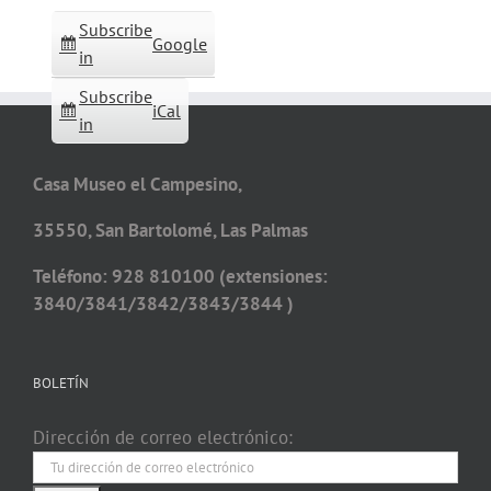
Subscribe
Google
in
Subscribe
iCal
in
Casa Museo el Campesino,
35550, San Bartolomé, Las Palmas
Teléfono: 928 810100 (extensiones:
3840/3841/3842/3843/3844 )
BOLETÍN
Dirección de correo electrónico: