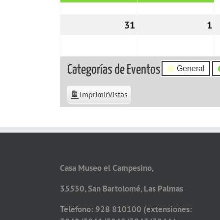
31
31/10/2022
1
0
Categorías de Eventos
General
Imprimir
Vistas
Casa Museo el Campesino,
35550, San Bartolomé, Las Palmas
Teléfono: 928 810100 (extensiones: