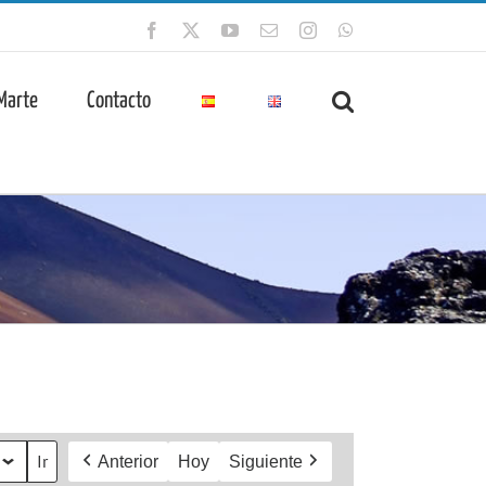
Facebook
X
YouTube
Correo
Instagram
WhatsApp
electrónico
 Marte
Contacto
Anterior
Hoy
Siguiente