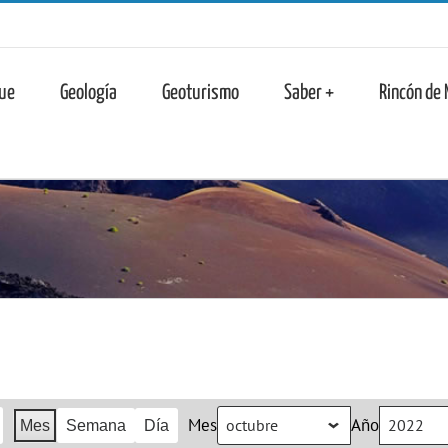
n
ue
Geología
Geoturismo
Saber +
Rincón de
Mes
Año
Mes
Semana
Día