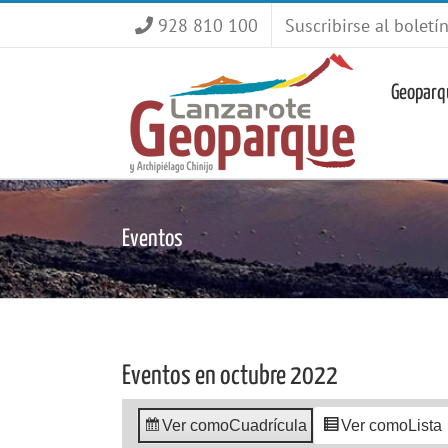
Saltar
928 810 100
Suscribirse al boletí
al
contenido
Geoparq
Eventos
Eventos en octubre 2022
Ver como
Cuadrícula
Ver como
Lista