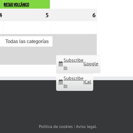
RIESGO VOLCÁNICO
4
04/11/2022
5
05/11/2022
6
06/11/2022
Todas las categorías
Subscribe
Google
in
Subscribe
iCal
in
Política de cookies
|
Aviso legal.