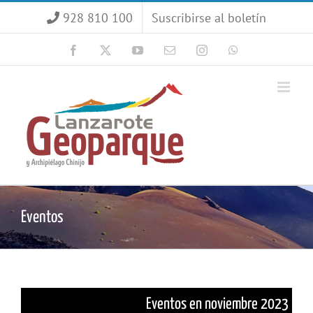
Saltar
928 810 100
Suscribirse al boletín
al
contenido
Facebook
X
YouTube
Correo
Instagram
WhatsApp
electrónico
Eventos
Eventos en noviembre 2023