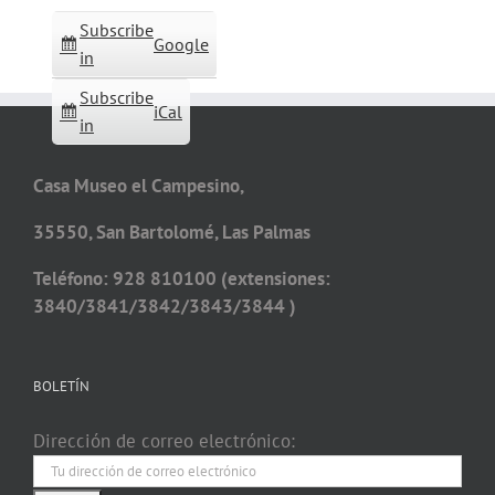
Subscribe
Google
in
Subscribe
iCal
in
Casa Museo el Campesino,
35550, San Bartolomé, Las Palmas
Teléfono: 928 810100 (extensiones:
3840/3841/3842/3843/3844 )
BOLETÍN
Dirección de correo electrónico: