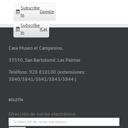
Subscribe
Google
in
Subscribe
iCal
in
Casa Museo el Campesino,
35550, San Bartolomé, Las Palmas
Teléfono: 928 810100 (extensiones:
3840/3841/3842/3843/3844 )
BOLETÍN
Dirección de correo electrónico: