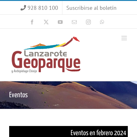
Saltar
928 810 100
Suscribirse al boletín
al
contenido
Facebook
X
YouTube
Correo
Instagram
WhatsApp
electrónico
Eventos
Eventos en febrero 2024