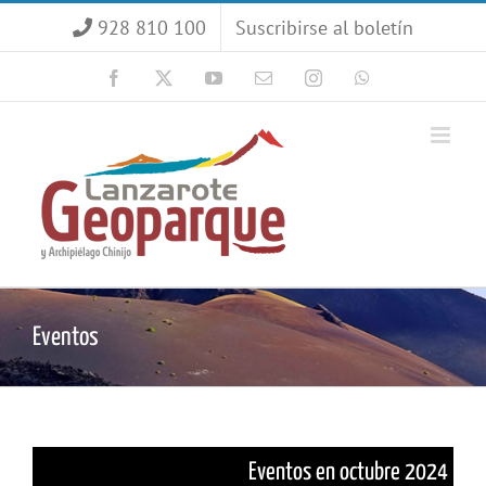
Saltar
928 810 100
Suscribirse al boletín
al
contenido
Facebook
X
YouTube
Correo
Instagram
WhatsApp
electrónico
Eventos
Eventos en octubre 2024