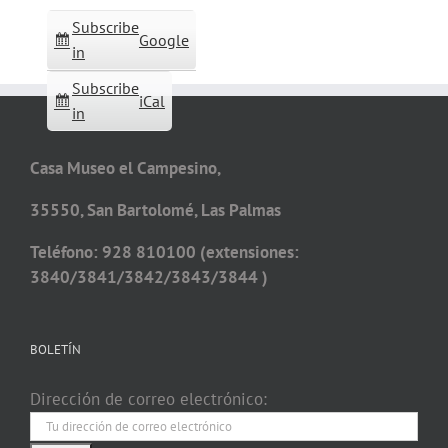
Subscribe
Google
in
Subscribe
iCal
in
Casa Museo el Campesino,
35550, San Bartolomé, Las Palmas
Teléfono: 928 810100 (extensiones:
3840/3841/3842/3843/3844 )
BOLETÍN
Dirección de correo electrónico: