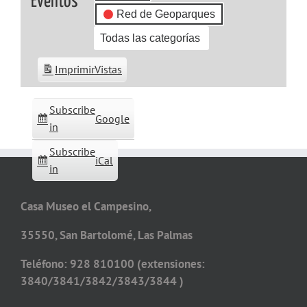
Eventos
Red de Geoparques
Todas las categorías
Imprimir
Vistas
Subscribe
Google
in
Subscribe
iCal
in
Casa Museo el Campesino,
35550, San Bartolomé, Las Palmas
Teléfono: 928 810100 (extensiones:
3840/3841/3842/3843/3844 )