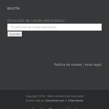
BOLETÍN
Dirección de correo electrónico:
Política de cookies
|
Aviso legal.
Copyright 2026 - Todos los derechos reservados
Diseño web por
Solucionet.com
&
Cibernatural
Facebook
X
YouTube
Correo
Instagram
WhatsApp