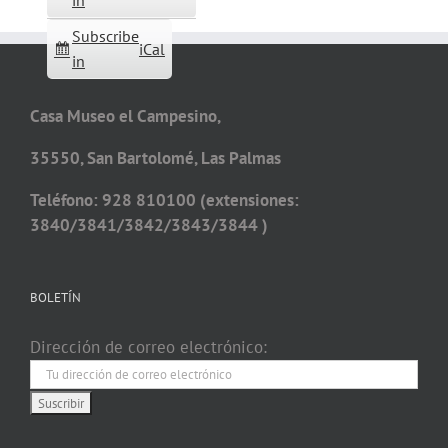
in
Subscribe
iCal
in
Casa Museo el Campesino,
35550, San Bartolomé, Las Palmas
Teléfono: 928 810100 (extensiones:
3840/3841/3842/3843/3844 )
BOLETÍN
Dirección de correo electrónico: