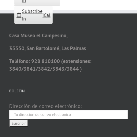
in
Subscribe
iCal
in
Casa Museo el Campesino,
35550, San Bartolomé, Las Palmas
Teléfono: 928 810100 (extensiones:
3840/3841/3842/3843/3844 )
BOLETÍN
Dirección de correo electrónico: