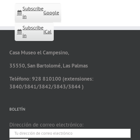
Subscribe
Google
in
Subscribe
iCal
in
Casa Museo el Campesino,
35550, San Bartolomé, Las Palmas
Teléfono: 928 810100 (extensiones:
3840/3841/3842/3843/3844 )
BOLETÍN
Dirección de correo electrónico: