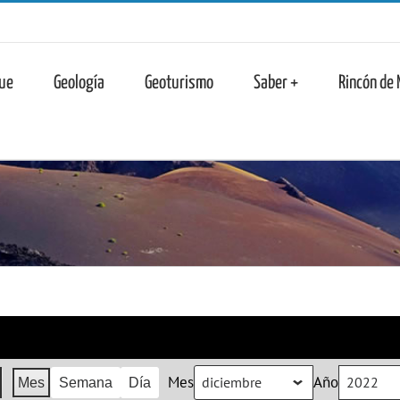
n
ue
Geología
Geoturismo
Saber +
Rincón de
Mes
Año
Mes
Semana
Día