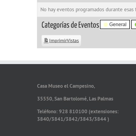
No hay eventos programados durante esas 
Categorías de Eventos
General
Imprimir
Vistas
Casa Museo el Campesino,
35550, San Bartolomé, Las Palmas
Teléfono: 928 810100 (extensiones:
3840/3841/3842/3843/3844 )