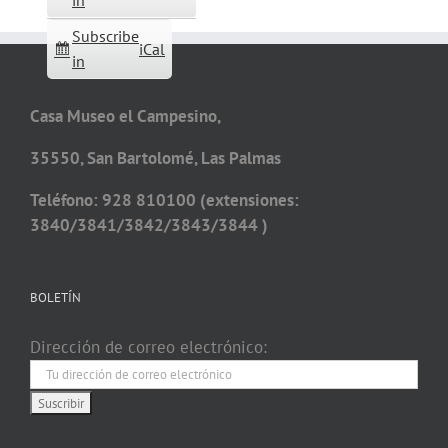
in
Subscribe
iCal
in
Casa Museo el Campesino,
35550, San Bartolomé, Las Palmas
Teléfono: 928 810100 (extensiones:
3840/3841/3842/3843/3844 )
BOLETÍN
Dirección de correo electrónico: