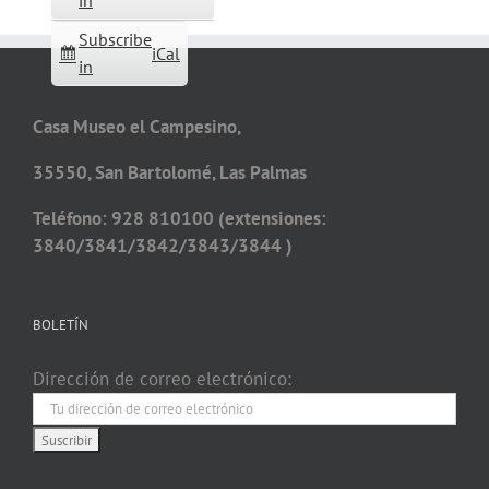
in
Subscribe
iCal
in
Casa Museo el Campesino,
35550, San Bartolomé, Las Palmas
Teléfono: 928 810100 (extensiones:
3840/3841/3842/3843/3844 )
BOLETÍN
Dirección de correo electrónico: