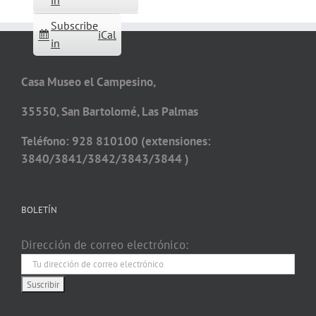
in
Subscribe
iCal
in
Casa Museo el Campesino,
35550, San Bartolomé, Las Palmas
Teléfono: 928 810100 (extensiones:
3840/3841/3842/3843/3844 )
BOLETÍN
Dirección de correo electrónico: