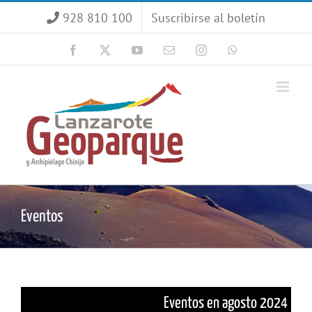
Saltar
928 810 100
Suscribirse al boletín
al
contenido
Facebook
X
YouTube
Correo
Instagram
WhatsApp
electrónico
Eventos
Eventos en agosto 2024