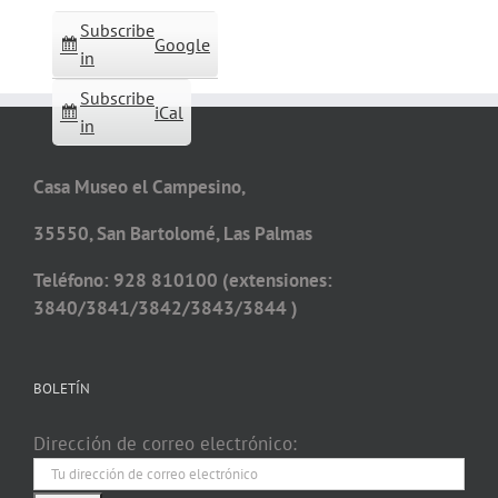
Subscribe
Google
in
Subscribe
iCal
in
Casa Museo el Campesino,
35550, San Bartolomé, Las Palmas
Teléfono: 928 810100 (extensiones:
3840/3841/3842/3843/3844 )
BOLETÍN
Dirección de correo electrónico: