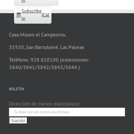
in
Subscribe
iCal
in
Casa Museo el Campesino,
35550, San Bartolomé, Las Palmas
Teléfono: 928 810100 (extensiones:
3840/3841/3842/3843/3844 )
BOLETÍN
Dirección de correo electrónico: