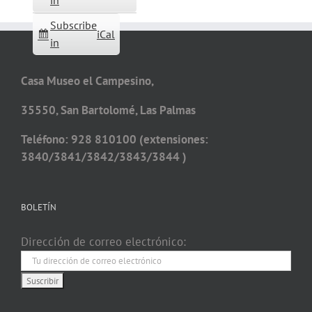
in
Subscribe
iCal
in
Casa Museo el Campesino,
35550, San Bartolomé, Las Palmas
Teléfono: 928 810100 (extensiones:
3840/3841/3842/3843/3844 )
BOLETÍN
Dirección de correo electrónico: