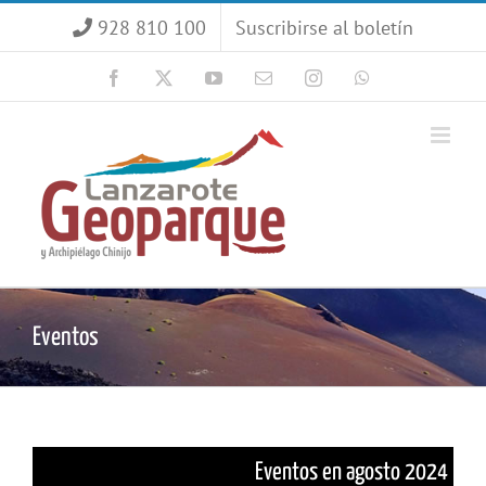
Saltar
928 810 100
Suscribirse al boletín
al
contenido
Facebook
X
YouTube
Correo
Instagram
WhatsApp
electrónico
Eventos
Eventos en agosto 2024