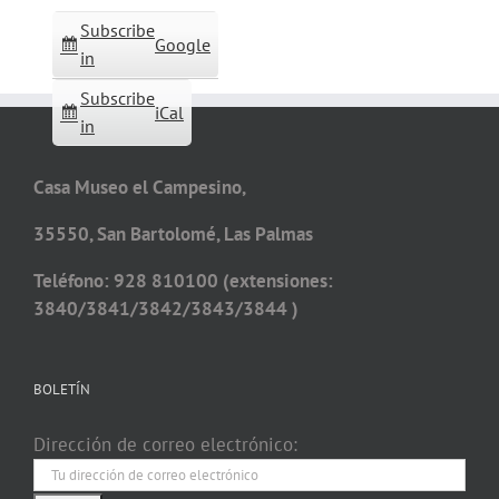
Subscribe
Google
in
Subscribe
iCal
in
Casa Museo el Campesino,
35550, San Bartolomé, Las Palmas
Teléfono: 928 810100 (extensiones:
3840/3841/3842/3843/3844 )
BOLETÍN
Dirección de correo electrónico: