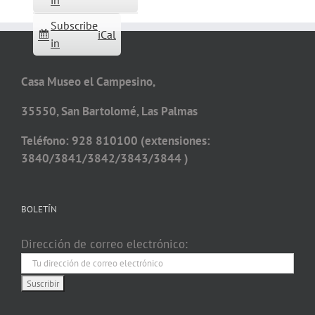
in
Subscribe
iCal
in
Casa Museo el Campesino,
35550, San Bartolomé, Las Palmas
Teléfono: 928 810100 (extensiones:
3840/3841/3842/3843/3844 )
BOLETÍN
Dirección de correo electrónico: