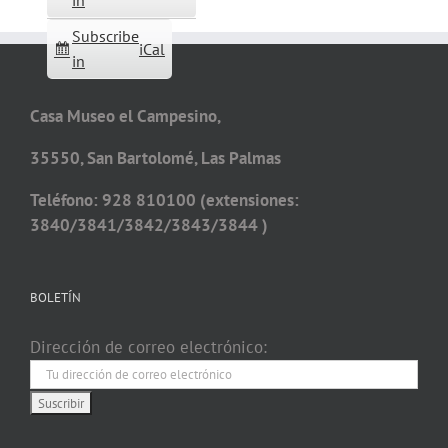
in
Subscribe
iCal
in
Casa Museo el Campesino,
35550, San Bartolomé, Las Palmas
Teléfono: 928 810100 (extensiones:
3840/3841/3842/3843/3844 )
BOLETÍN
Dirección de correo electrónico: