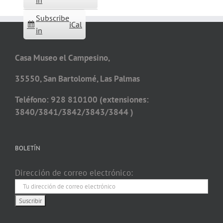
in
Subscribe
iCal
in
Casa Museo el Campesino,
35550, San Bartolomé, Las Palmas
Teléfono: 928 810100 (extensiones:
3840/3841/3842/3843/3844 )
BOLETÍN
Dirección de correo electrónico: