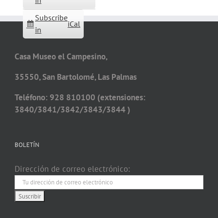
in
Subscribe
iCal
in
Casa Museo el Campesino,
35550, San Bartolomé, Las Palmas
Teléfono: 928 810100 (extensiones:
3840/3841/3842/3843/3844 )
BOLETÍN
Dirección de correo electrónico: