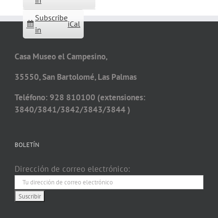
in
Subscribe
iCal
in
Casa Museo el Campesino,
35550, San Bartolomé, Las Palmas
Teléfono: 928 810100 (extensiones:
3840/3841/3842/3843/3844 )
BOLETÍN
Dirección de correo electrónico: