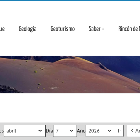
n
ue
Geología
Geoturismo
Saber +
Rincón de
es
Día
Año
An