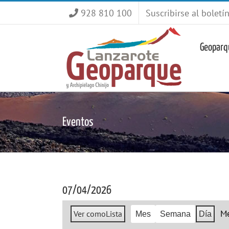
Saltar
928 810 100
Suscribirse al boletí
al
contenido
Geoparq
Eventos
07/04/2026
M
Ver como
Lista
Mes
Semana
Día