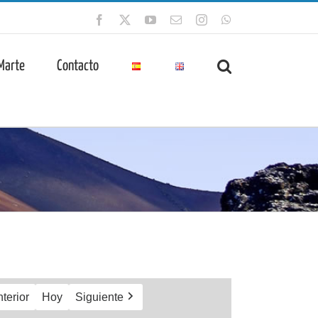
Facebook
X
YouTube
Correo
Instagram
WhatsApp
electrónico
 Marte
Contacto
terior
Hoy
Siguiente