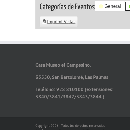
Categorías de Eventos
General
Imprimir
Vistas
Casa Museo el Campesino,
35550, San Bartolomé, Las Palmas
Teléfono: 928 810100 (extensiones:
3840/3841/3842/3843/3844 )
Copyright 2026 - Todos los derechos reservados