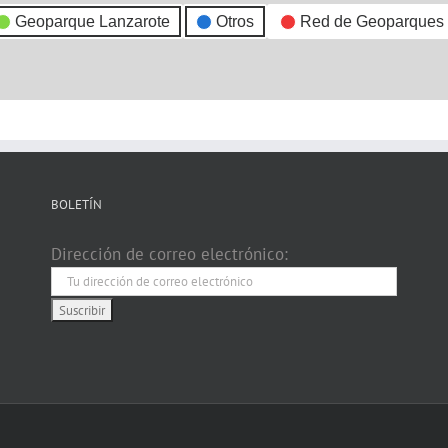
Geoparque Lanzarote
Otros
Red de Geoparques
BOLETÍN
Dirección de correo electrónico: