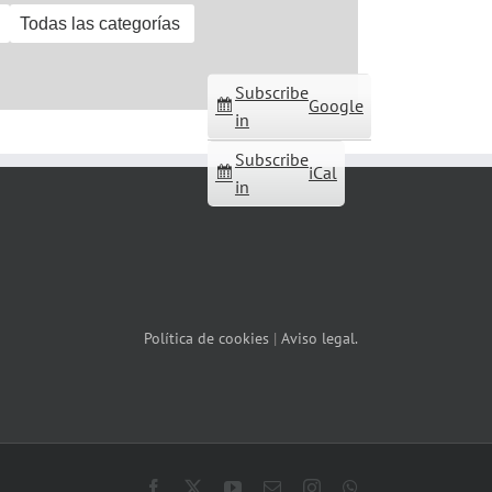
Todas las categorías
Subscribe
Google
in
Subscribe
iCal
in
Política de cookies
|
Aviso legal.
Facebook
X
YouTube
Correo
Instagram
WhatsApp