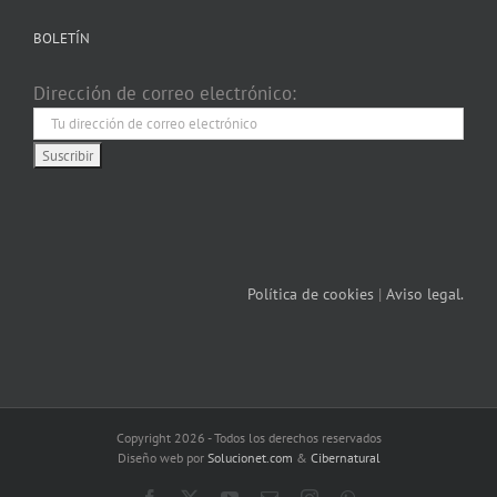
BOLETÍN
Dirección de correo electrónico:
Política de cookies
|
Aviso legal.
Copyright 2026 - Todos los derechos reservados
Diseño web por
Solucionet.com
&
Cibernatural
Facebook
X
YouTube
Correo
Instagram
WhatsApp