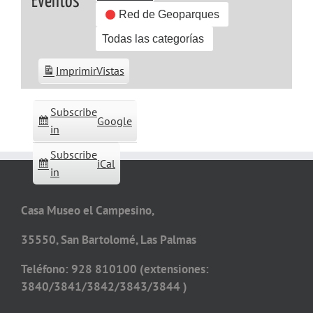
Eventos
Red de Geoparques
Todas las categorías
Imprimir
Vistas
Subscribe
Google
in
Subscribe
iCal
in
Casa Museo el Campesino,
35550, San Bartolomé, Las Palmas
Teléfono: 928 810100 (extensiones:
3840/3841/3842/3843/3844 )