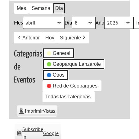
Mes
Semana
Día
Mes
Día
Año
Anterior
Hoy
Siguiente
Categorías
General
Geoparque Lanzarote
de
Otros
Eventos
Red de Geoparques
Todas las categorías
Imprimir
Vistas
Subscribe
Google
in