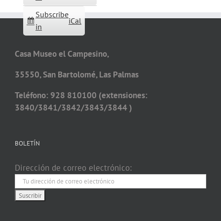
Subscribe
iCal
in
Casa Museo el Campesino,
35550, San Bartolomé, Las Palmas
Teléfono: 928 810100 (extensiones:
3840/3841/3842/3843/3844 )
BOLETÍN
Dirección de correo electrónico: