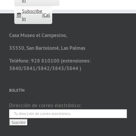
in
Subscribe
iCal
in
Casa Museo el Campesino,
35550, San Bartolomé, Las Palmas
Teléfono: 928 810100 (extensiones:
3840/3841/3842/3843/3844 )
BOLETÍN
Dirección de correo electrónico: