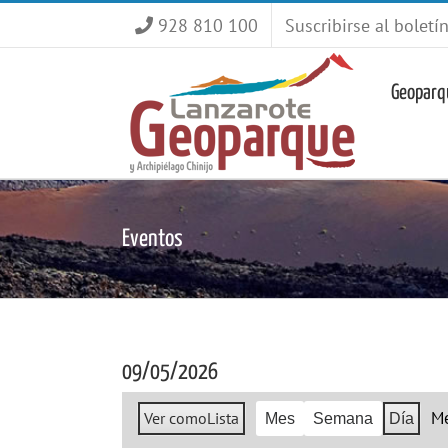
Saltar
928 810 100
Suscribirse al boletí
al
contenido
Geoparq
Eventos
09/05/2026
M
Ver como
Lista
Mes
Semana
Día