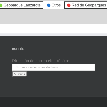
Geoparque Lanzarote
Otros
Red de Geoparques
BOLETÍN
Dirección de correo electrónico: