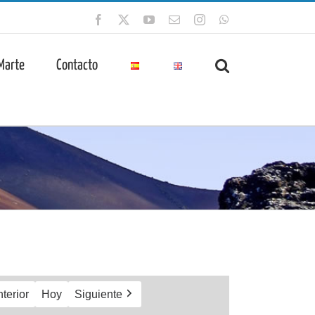
Facebook
X
YouTube
Correo
Instagram
WhatsApp
electrónico
 Marte
Contacto
terior
Hoy
Siguiente