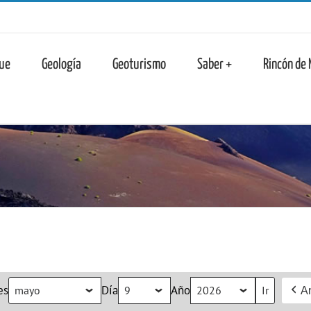
n
ue
Geología
Geoturismo
Saber +
Rincón de
es
Día
Año
An