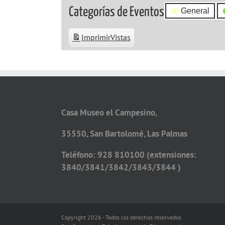
Categorías de Eventos
General
Imprimir
Vistas
Casa Museo el Campesino,
35550, San Bartolomé, Las Palmas
Teléfono: 928 810100 (extensiones:
3840/3841/3842/3843/3844 )
Copyright 2026 - Todos los derechos reservados