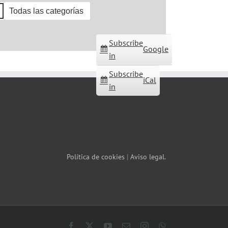
Todas las categorías
Subscribe
Google
in
Subscribe
iCal
in
Política de cookies
|
Aviso legal.
Facebook
X
YouTube
Correo
Instagram
WhatsApp