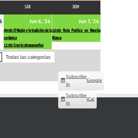
SÁB
SÁBADO
DOM
DOMINGO
05/06/2026
06/06/2026
(2
07/06/2026
(1
26
Jun 6, '26
Jun 7, '26
events)
event)
09:00: El Mojón y la tradición de la
10:00: Ruta Poética en Mancha
cerámica
Blanca
11:00: Crea tu atrapasueños
Todas las categorías
Subscribe
Google
in
Subscribe
iCal
in