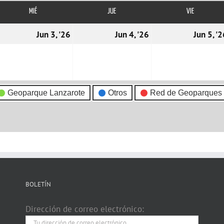
MIÉ
MIÉRCOLES
JUE
JUEVES
VIE
VIERNES
2/06/2026
03/06/2026
04/06/2026
Jun 3, '26
Jun 4, '26
Jun 5, '
Geoparque Lanzarote
Otros
Red de Geoparques
BOLETÍN
Dirección de correo electrónico: