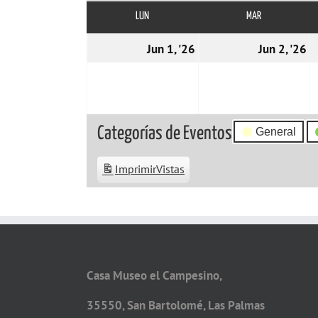
LUN
LUNES
MAR
MARTES
01/06/2026
0
Jun 1, '26
Jun 2, '26
Categorías de Eventos
General
Imprimir
Vistas
Casa Museo el Campesino,
35550, San Bartolomé, Las Palmas