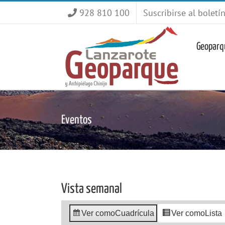
Saltar
928 810 100
Suscribirse al boletí
al
contenido
Geoparq
Eventos
Vista semanal
Ver como
Cuadrícula
Ver como
Lista