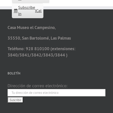
Subscribe
iCal
in
Casa Museo el Campesino,
35550, San Bartolomé, Las Palmas
Teléfono: 928 810100 (extensiones:
3840/3841/3842/3843/3844 )
BOLETÍN
Dirección de correo electrónico: