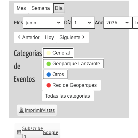
Mes
Semana
Día
Mes
Día
Año
Anterior
Hoy
Siguiente
Categorías
General
Geoparque Lanzarote
de
Otros
Eventos
Red de Geoparques
Todas las categorías
Imprimir
Vistas
Subscribe
Google
in