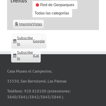
Eventos
Red de Geoparques
Todas las categorías
Imprimir
Vistas
Subscribe
Google
in
Subscribe
iCal
in
Casa Museo el Campesino,
35550, San Bartolomé, Las Palmas
Teléfono: 928 810100 (extensiones:
3840/3841/3842/3843/3844 )