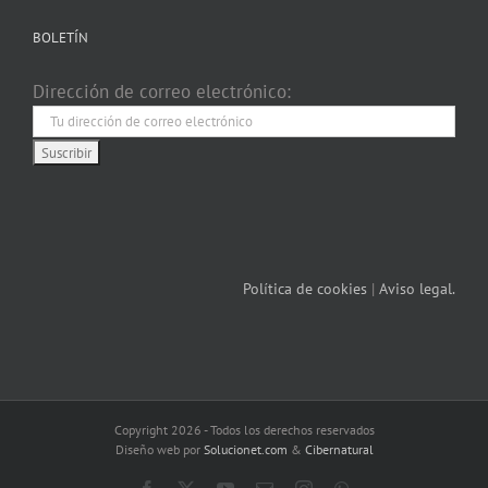
BOLETÍN
Dirección de correo electrónico:
Política de cookies
|
Aviso legal.
Copyright 2026 - Todos los derechos reservados
Diseño web por
Solucionet.com
&
Cibernatural
Facebook
X
YouTube
Correo
Instagram
WhatsApp